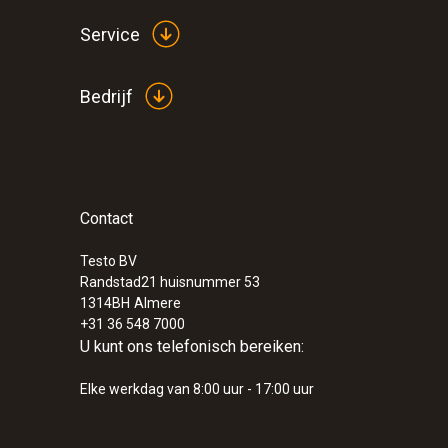
Service
Bedrijf
Contact
:
230564 3004 40
testo 300 - Verwarmingsset
Testo BV
€ 1.799,00
Randstad21 huisnummer 53
€ 2.176,79
1314BH
Almere
+31 36 548 7000
U kunt ons telefonisch bereiken:
Elke werkdag van 8:00 uur - 17:00 uur