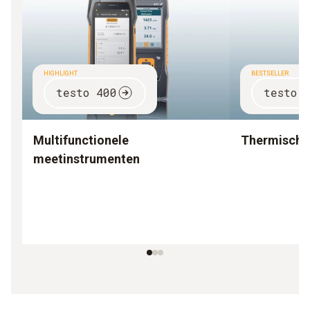
HIGHLIGHT
BESTSELLER
testo 400
testo 
Multifunctionele
Thermische
meetinstrumenten