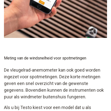
temperatuur te meten. Een combinatie van deze gegevens
kan informatie geven over belangrijke aspecten.
Als u werkzaam bent in de klimaatsector of nog meer
gegevens nodig heeft, dan kunt u ook kiezen voor een
anemometer die het dauwpunt kan berekenen. Op die
manier zijn nog gedifferentieerdere evaluaties mogelijk.
Meting van de windsnelheid voor spotmetingen
De vleugelrad-anemometer kan ook goed worden
ingezet voor spotmetingen. Deze korte metingen
geven een snel overzicht van de gewenste
gegevens. Bovendien kunnen de instrumenten ook
puur als windmeter buitenshuis fungeren.
Als u bij Testo kiest voor een model dat u als