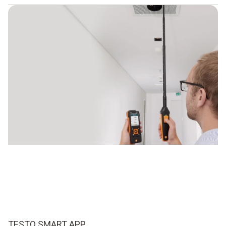
Als u zich heeft geïnformeerd over de vleugelrad-
anemometer en nu zeker weet dat deze uitvoering van een
windmeter voor uw doel optimaal is, dan kunt u de
verschillende instrumenten nu in alle rust bij Testo met
elkaar vergelijken.
Belangrijk zijn bij de keuze het gebruiksgemak en de
eigenschappen, alsmede de beschikbare meetgrootheden
en meetmogelijkheden. Op die manier kunt u met weinig
inspanning effectieve metingen verrichten.
TESTO SMART APP