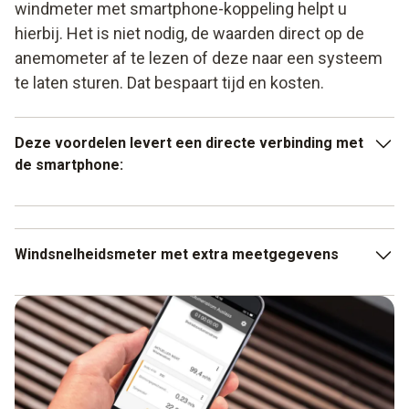
windmeter met smartphone-koppeling helpt u
hierbij. Het is niet nodig, de waarden direct op de
anemometer af te lezen of deze naar een systeem
te laten sturen. Dat bespaart tijd en kosten.
Deze voordelen levert een directe verbinding met
de smartphone:
Snel en eenvoudig overdragen van de gemeten
gegevens
Windsnelheidsmeter met extra meetgegevens
Probleemloze analyse in de App
Zoals reeds aangestipt kan de vleugelrad-anemometer, al
Intuïtieve bediening
naargelang het instrument, niet alleen de luchtsnelheid
meten. Ook andere grootheden kunnen door de
anemometer worden gemeten. Enkele varianten zijn er
bijvoorbeeld toe in staat, luchtsnelheid, luchtvochtigheid en