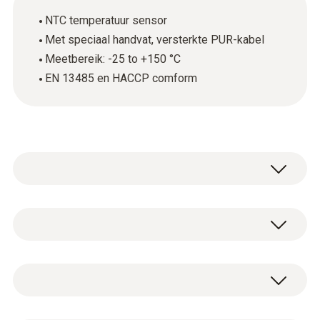
NTC temperatuur sensor
Met speciaal handvat, versterkte PUR-kabel
Meetbereik: -25 to +150 °C
EN 13485 en HACCP comform
The robust food penetration probe (NTC) is
used primarily for measuring the core
temperature of food. The probe is EN 13485
NTC
and HACCP-compliant, making it particularly
practical for use in the food sector when
connected to a corresponding measuring
Meetbereik