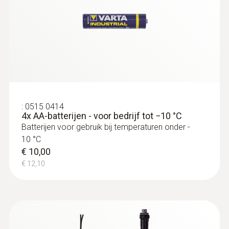
Stompvoeler, IP 54
Zwart; wit
2011/65/EU
NTC-temperatuurvoeler met korte voelerbuis
12 maanden
(stompvoeler)
€ 41,00
certificaat
Opslagtemperatuur
€ 49,61
Gecertificeerd door HACCP International
-40 tot +70 °C
kanalen
:
0515 0414
4x AA-batterijen - voor bedrijf tot −10 °C
1 intern
Batterijen voor gebruik bij temperaturen onder -
10 °C
tijd
dompel-/steekvoeler
€ 10,00
€ 12,10
90 dagen
Autorisatie
CE; RTCA / DO-160G