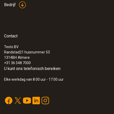
Bedrijf
:
0572 2153
Connectable temperature probe
Measures air temperature
€ 95,00
Contact
€ 114,95
Testo BV
Randstad21 huisnummer 53
1314BH
Almere
+31 36 548 7000
U kunt ons telefonisch bereiken:
Elke werkdag van 8:00 uur - 17:00 uur