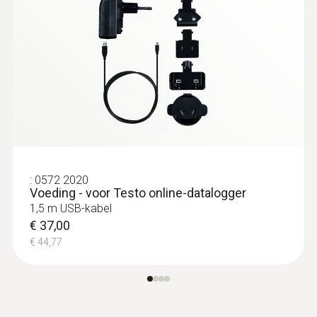
-35 tot +70 °C
Maximum storage duration: 1 year after
delivery
:
0610 1725
Nauwkeurige dompel-/steekvoeler,
:
0572 2020
Voeding - voor Testo online-datalogger
kabellengte 6 m
1,5 m USB-kabel
NTC-voeler met bijzonders lange kabel van 6
€ 37,00
meter, kan voor continue metingen worden
€ 44,77
ingebouwd
€ 85,00
€ 102,85