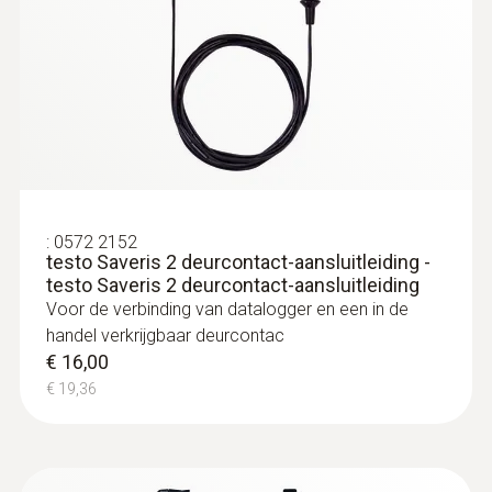
alarmsignaal
door LED
Batterijtype
:
0572 1001
Lithuim batterij niet uitwisselbaar
NTC steekvoeler met lint kabel,
kabellengte 2 m, IP 54
:
0572 2152
testo Saveris 2 deurcontact-aansluitleiding -
NTC-voeler met bijzonder vlakke leiding (2
interface
testo Saveris 2 deurcontact-aansluitleiding
meter lang), die door smalle openingen kan
Voor de verbinding van datalogger en een in de
USB; NFC
worden geschoven, bijv. door deurspleten
handel verkrijgbaar deurcontac
€ 97,00
€ 16,00
€ 117,37
Opslag
€ 19,36
16.000 meetwaarde
Opslagtemperatuur