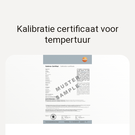
Kalibratie certificaat voor
tempertuur
:
0628 7503
Inbouwvoeler met aluminium huls
NTC-temperatuurvoeler met 2.4 meter lange
kabel, kan voor continue metingen op de
meetlocatie worden ingebouwd
€ 50,00
€ 60,50