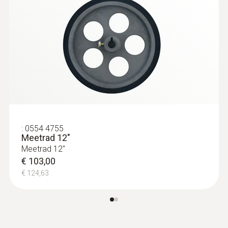
display formaat
een regelig
display functies
5-digits LCD-weergave
:
0554 4755
Meetrad 12"
Meetrad 12"
€ 103,00
€ 124,63