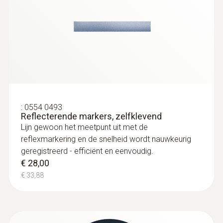
rpm - mechanisch
Meetbereik
0,1 tot 19999 U/min
Nauwkeurigheid
±0,2 % v. Mw.
:
0554 0493
Reflecterende markers, zelfklevend
Lijn gewoon het meetpunt uit met de
reflexmarkering en de snelheid wordt nauwkeurig
geregistreerd - efficiënt en eenvoudig.
Algemene technische gegevens
€ 28,00
€ 33,88
display type
LCD