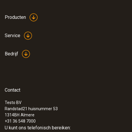
Producten
Service
:
0613 1712
Nauwkeurige, robuuste NTC-
luchtvoeler
Bedrijf
NTC-Temperatursensor
€ 88,00
€ 106,48
Contact
Testo BV
Randstad21 huisnummer 53
1314BH
Almere
+31 36 548 7000
U kunt ons telefonisch bereiken: