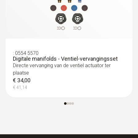
-20 tot +60 °C
:
0613 1912
Waterdichte NTC-oppervlaktevoeler
voor vlakke oppervlakken -
Temperatuurdatalogger, 1 kanaal
:
0554 5570
Digitale manifolds - Ventiel-vervangingsset
NTC temperatuur sensor
Directe vervanging van de ventiel actuator ter
€ 97,00
plaatse
€ 117,37
€ 34,00
€ 41,14