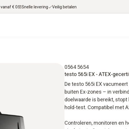
 vanaf € 0
Snelle levering
Veilig betalen
0564 5654
testo 565i EX - ATEX-gecer
De testo 565i EX vacumeer
buiten Ex-zones – in verbi
doelwaarde is bereikt, sto
hold-test. Compatibel met 
Controleren, monitoren en 