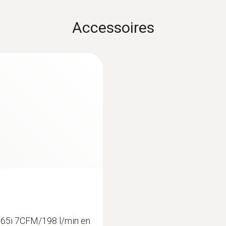
Voldoet aan DGUV, uit te wisselen via een klikmech
Accessoires
interface
Bluetooth 5.0 ®
radiobereik
30 m
Ultimate vacuum
15 microns
Pump type
65i 7CFM/198 l/min en
Rotary vane pump, two-stage