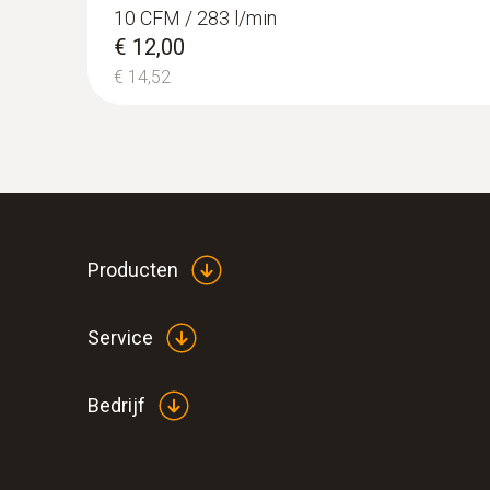
10 CFM / 283 l/min
€ 12,00
€ 14,52
Producten
Service
Bedrijf