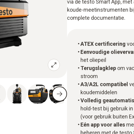
via de testo Smart App, met
koude-meetinstrumenten bij 
complete documentatie.
ATEX certificering
voo
Eenvoudige olieverv
het oliepeil
Terugslagklep
om vacu
stroom
A3/A2L compatibel
ve
koudemiddelen
Volledig geautomati
hold-test bij gebruik
(voor gebruik buiten E
Eén app voor alles
met
beheren met de testo