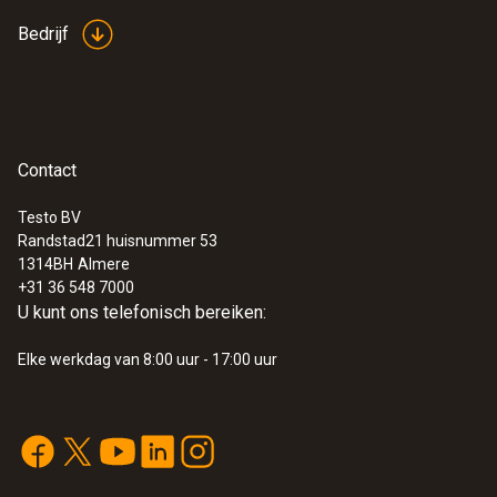
Bedrijf
EU declaration of
(
33.73 KB
)
conformity testo 6444
Flow direction switch
(
924.81 KB
)
Contact
Instruction manual testo
Testo BV
(
1.2 MB
)
Randstad21 huisnummer 53
6441/6442/6443/6444
1314BH
Almere
+31 36 548 7000
U kunt ons telefonisch bereiken:
Elke werkdag van 8:00 uur - 17:00 uur