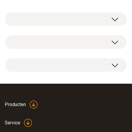
testo 6444 persluchtdebietmeter met
geïntegreerde instroom / uitstroom, diameter
DN50 (2), met analoge, pulse en
schakeluitgang
testo 6444 persluchtdebietmeter met
geïntegreerde inflow/outflow sectie, diameter
DN50 (2"), met analoge, pulserende en
switching output.
Producten
datasheet testo 6444
(
345.06 KB
)
Service