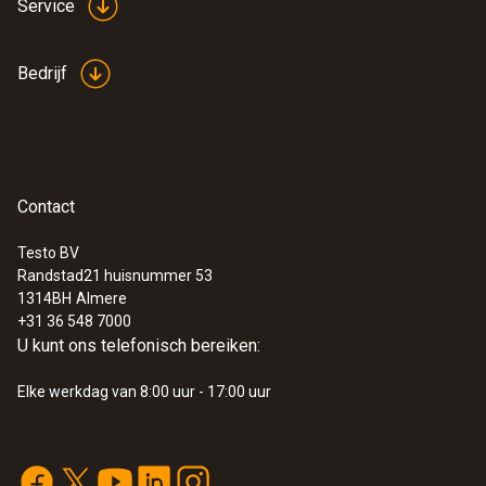
Service
Gebruiksaanwijzing
(
1.44 MB
)
testo 480
Bedrijf
Handleiding testovent
(
611.82 KB
)
417
:
0635 9370
High-precision 100 mm vane probe
head including temperature sensor
Contact
€ 819,00
€ 990,99
Testo BV
Randstad21 huisnummer 53
1314BH
Almere
+31 36 548 7000
U kunt ons telefonisch bereiken:
Elke werkdag van 8:00 uur - 17:00 uur