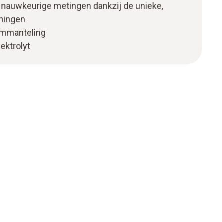
n nauwkeurige metingen dankzij de unieke,
eningen
ommanteling
ektrolyt