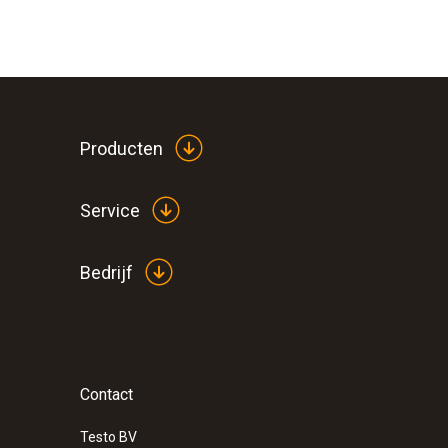
Producten
Service
Bedrijf
:
0563 2063
testo 206-pH3 - testo 206-pH3 met BNC-
TopSafe en gordel-/wandhouder
€ 127,00
Contact
€ 153,67
Testo BV