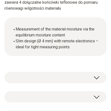
zawiera 4 dołączalne końcówki teflonowe do pomiaru
równowagi wilgotności materiału
Measurement of the material moisture via the
equilibrium moisture content
Slim design (Ø 4 mm) with remote electronics –
ideal for tight measuring points
Equilibrium moisture content is ideally
measured in a bore hole in the material. The
thin humidity probe with a probe shaft