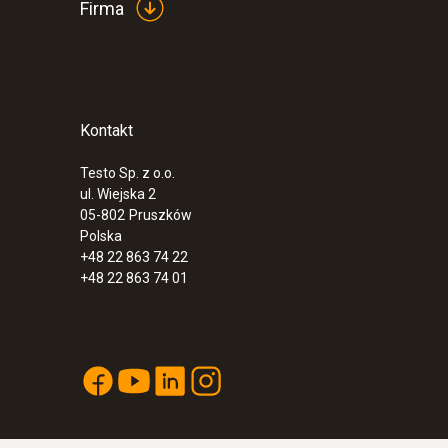
Firma
Kontakt
:
0614 1635
Sonda temperatury w celu określenia war
sys...
Testo Sp. z o.o.
ul. Wiejska 2
1 109,00 Zł
05-802
Pruszków
1 364,07 Zł
Polska
+48 22 863 74 22
+48 22 863 74 01