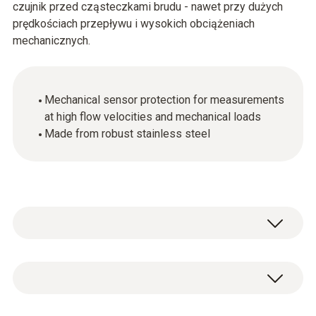
czujnik przed cząsteczkami brudu - nawet przy dużych
prędkościach przepływu i wysokich obciążeniach
mechanicznych.
Mechanical sensor protection for measurements
at high flow velocities and mechanical loads
Made from robust stainless steel
Nasadka spiekana ze stali nierdzewnej V2A,
Bardzo wytrzymała, pasuje idealnie do
penetracji, mechanicznie zabaezpiecznie