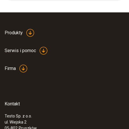
Produkty
Katalog testo 420
(
3.2 MB
)
Serwis i pomoc
Firma
Instrukcja obsługi testo
(
2.0 MB
)
420
Startup instruction
(
718.61 KB
)
testo 420
Kontakt
:
0563 4200
testo 420 - balometr
8 000,00 Zł
Testo Sp. z o.o.
ul. Wiejska 2
9 840,00 Zł
05-802
Pruszków