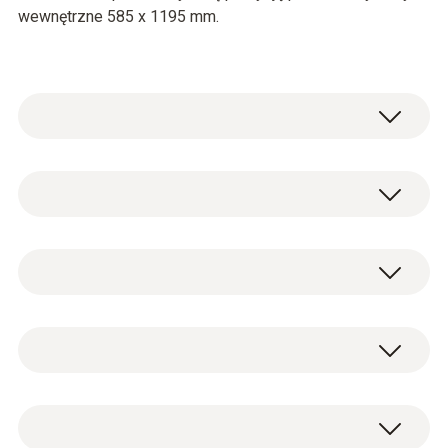
wewnętrzne 585 x 1195 mm.
W celu zapewnienia poprawności wyników
pomiarów, należy przewidzieć minimalny
rozmiar wylotu 335 x 335 mm.
Rękaw pomiarowy i torba.