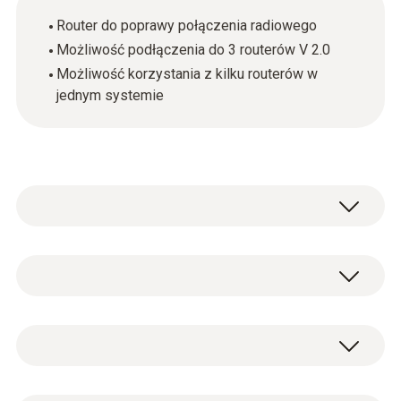
Router do poprawy połączenia radiowego
Możliwość podłączenia do 3 routerów V 2.0
Możliwość korzystania z kilku routerów w
jednym systemie
W niekorzystnych warunkach jakość lub
zasięg sygnału radiowego można poprawić
wykorzystując router. W systemie testo
Ogólne dane techniczne
Saveris można oczywiście wykorzystać klika
routerów. Jednocześnie szeregowe
połączenie do 3 routerów V 2.0 pozwala na
Waga