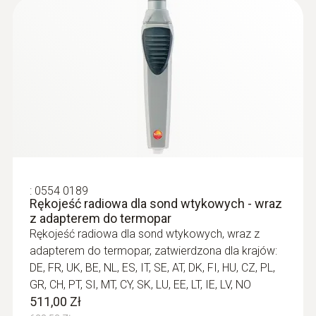
T/C probe head: Klasa 2
Rozdzielczość
1,0 °C pozostały zakres
0,1 °C (-50 do +199,9 °C)
:
0554 0189
Rękojeść radiowa dla sond wtykowych -
wraz z adapterem do termopar
Czas reakcji t99
511,00 Zł
628,53 Zł
5 sek.
:
0554 0189
Rękojeść radiowa dla sond wtykowych - wraz
z adapterem do termopar
Rękojeść radiowa dla sond wtykowych, wraz z
Ogólne dane techniczne
adapterem do termopar, zatwierdzona dla krajów:
DE, FR, UK, BE, NL, ES, IT, SE, AT, DK, FI, HU, CZ, PL,
GR, CH, PT, SI, MT, CY, SK, LU, EE, LT, IE, LV, NO
Długość końcówki próbnika
511,00 Zł