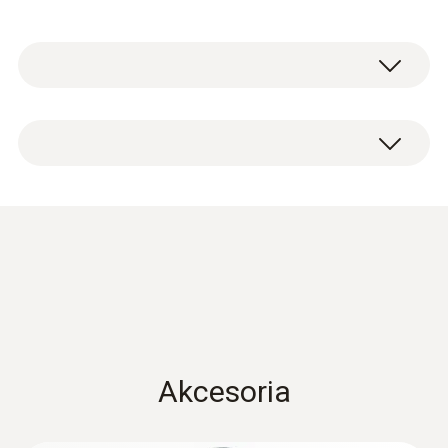
Pomiar temperatury - Typ K (NiCr-Ni)
Zakres pomiarowy
Short-term to: +500 °C
-50 do +350 °C
Dokładność
±(0,7 °C + 0,5 % mierz.wart.) (pozostały
Akcesoria
zakres)
Radio handle:
±(0,5 °C + 0,3 % mierz.wart.) (-40 do +500 °C)