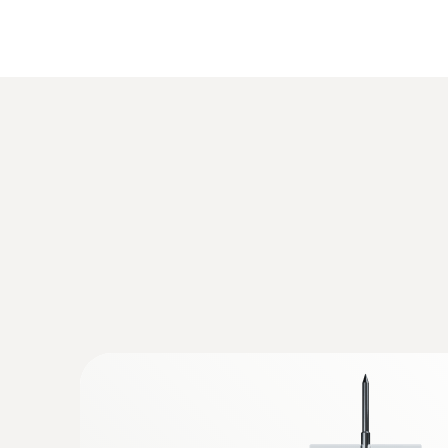
Ogólne dane techniczne
:
0572 1752
testo 175 T2 - 2-kanałowy rejestrator t