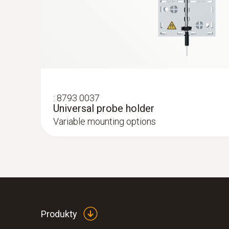
975,00 Zł
1 199,25 Zł
:
8793 0037
Universal probe holder
Variable mounting options
:
0572 3340
testo 150 DIN2 - Moduł rejestratora da
Produkty
dla czujnika temperatury z miniDIN