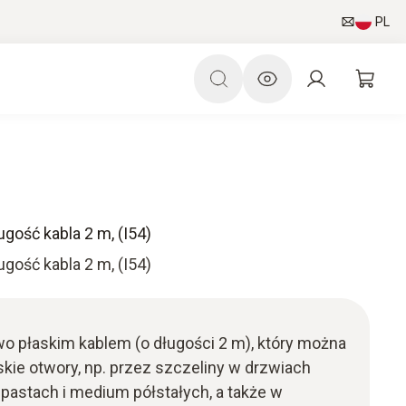
PL
gość kabla 2 m, (I54)
gość kabla 2 m, (I54)
 płaskim kablem (o długości 2 m), który można
ie otwory, np. przez szczeliny w drzwiach
pastach i medium półstałych, a także w