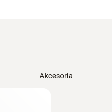
±0,5 % mierz.wart. (100 do +125 °C)
±0,4 °C pozostały zakres
Czas reakcji
8 sek.
Waga
Akcesoria
36 g
Wymiary
:
0572 1765
2120 mm
emperatury
testo 176 H1 - 4-ka
wilgotności