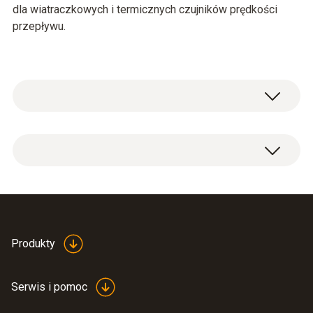
dla wiatraczkowych i termicznych czujników prędkości
przepływu.
Istnieje możliwość wzorcowania czujnika
prędkości przepływu powietrza w punktach
zdefiniowanych przez klienta z zakresu (1 ÷
Świadectwo wzorcowania wykonane przez
25) m/s dla wiatraczkowych i termicznych
akredytowane przez PCA Laboratorium
czujników prędkości przepływu powietrza
Pomiarowe Testo dla wiatraczkowego lub
pierwszy punkt wzorcowania cena 180
Produkty
termicznego czujnika prędkości przepływu
zł netto (221,4 zł z VAT)
powietrza w punktach: (5; 10; 15) m/s.
każdy kolejny punkt: cena 60 zł netto (73,8
Serwis i pomoc
zł z VAT)