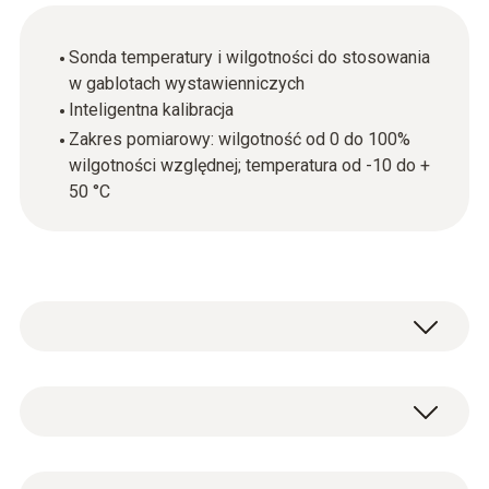
Sonda temperatury i wilgotności do stosowania
w gablotach wystawienniczych
Inteligentna kalibracja
Zakres pomiarowy: wilgotność od 0 do 100%
wilgotności względnej; temperatura od -10 do +
50 °C
Nie zawsze można umieścić rejestrator
danych bezpośrednio w gablocie
wystawienniczej. Sonda temperatury i
Wilgotność - czujnik pojemnościowy