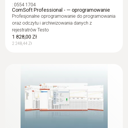
testo 556 / 560 / 570 / 580 * testo 635
:
0554 1704
Dzięki rejestratorom danych, towary mogą
ComSoft Professional - — oprogramowanie
* testo 735 * testo 845
Profesjonalne oprogramowanie do programowania
być monitorowane podczas transportu, co
oraz odczytu i archiwizowania danych z
pomaga utrzymywać ich poprawną
rejestratrów Testo
temperaturę; dane mogą być sczytywane,
1 828,00 Zł
analizowane i zapisywane za pomocą
2 248,44 Zł
specjalnego oprogramowania.