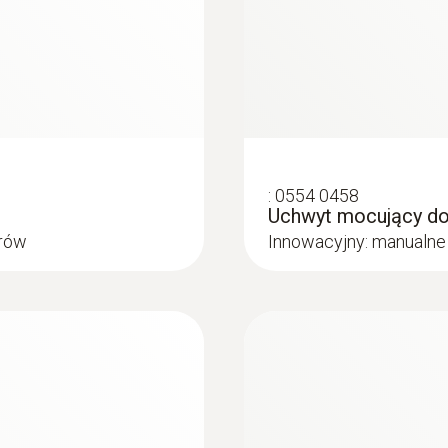
25 mm
Szybkość pomiaru
1s - 24 h
Kanały
:
0554 0458
1
Uchwyt mocujący do 
orów
Innowacyjny: manualne
Dopuszczenia
CE
Żywotność baterii
750 operating hours (measuring cycle 10 sec at +12