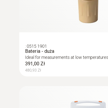
analizować dane pomiarowe na komputerze. Prze
zapewnia pomoc w krytycznych punktach poprz
przeprowadzenie procesu pomiarowego.
:
0515 1901
Bateria - duża
Ideal for measurements at low temperatures,
391,00 Zł
480,93 Zł