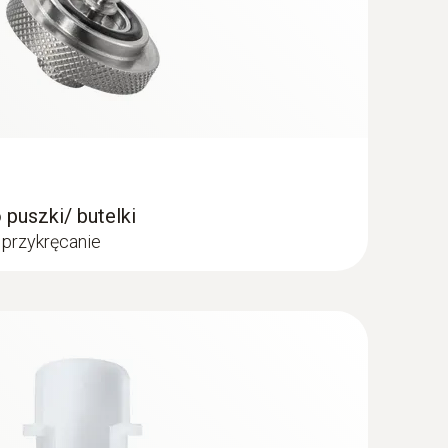
puszki/ butelki
 przykręcanie
1 °C)