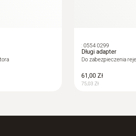
Typ baterii
1/2 AA litowa
Pamięć
:
0554 0299
Długi adapter
60 000 mierzone wartości
tora
Do zabezpieczenia rej
Temperatura składowania
61,00 Zł
-20 do +50 °C
75,03 Zł