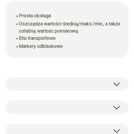
Prosta obsługa
Oszczędza wartości średnią/maks./min., a także
ostatnią wartośc pomiarową
Etiu transportowe
Markery odblaskowe
Używając testo 465, ruch obrotowy może być
łatwo mierzony. Po prostu przymocuj marker
odblaskowy do przedmiotu, którego pomiaru
rpm - optyczny
chcesz dokonać, i skieruj widoczny,