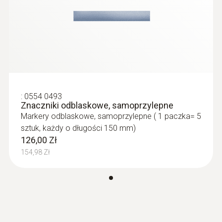
Wyświetlacz
LCD
Rozmiar wyświetlacza
1-liniowy wyświetlacz
:
0554 0493
Znaczniki odblaskowe, samoprzylepne
Markery odblaskowe, samoprzylepne ( 1 paczka= 5
sztuk, każdy o długości 150 mm)
126,00 Zł
154,98 Zł