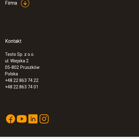
Firma
Wilgotność - czujnik pojemnościowy
EU declaration of
(
33.32 KB
)
conformity testo 623
Zakres pomiarowy
Kontakt
0 do 100 %RH*
Instrukcja obsługi testo
Testo Sp. z o.o.
(
1.1 MB
)
ul. Wiejska 2
623
05-802
Pruszków
Dokładność
Polska
+48 22 863 74 22
±2 %RH + 1 Cyfr(a)(y) at +25 °C (10 do 90
+48 22 863 74 01
%RH)
±3 %RH pozostały zakres
Adjustment software
(
1.02 MB
)
testo 622, 623
Rozdzielczość
0,1 %RH