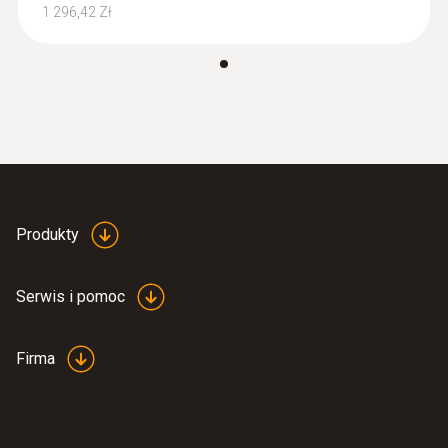
pomiarowych, dzięki standardowemu
1 296,42 Zł
wyświetlaczowi TFT
Najlepsza integracja systemu dzięki
dwom wyjściom analogowym 4 do 20 mA
Najwyższa dokładność pomiaru,
zintegrowany odcinek wlotowy i wylotowy
pozwala uniknąć błędów pomiarowych
Łatwa i ekonomiczna instalacja
Produkty
Serwis i pomoc
Firma