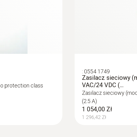
higher temperatures
:
0554 1749
Zasilacz sieciowy 
VAC/24 VDC (...
to protection class
Zasilacz sieciowy (m
(2.5 A)
1 054,00 Zł
1 296,42 Zł
t mounting for
peratures and humidity