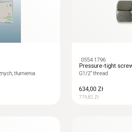
:
0554 1796
Pressure-tight scre
nych, tłumienia
G1/2'' thread
634,00 Zł
779,82 Zł
:
0555 6605
testo 6605 - IAQ pr
with cable
icult-to-access
IAQ probe with cable a
measurements in proces