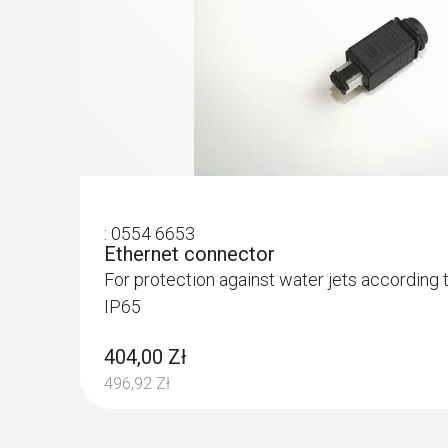
:
0554 6653
Ethernet connector
For protection against water jets according 
IP65
404,00 Zł
:
0555 6603
496,92 Zł
testo 6603 - Process IAQ probe for duc
higher process temperatures
IAQ probe for monitoring higher process tem