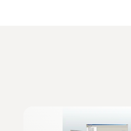
• Badania biochemiczne
• Uprawa grzybów
:
0555 6602
testo 6602 - Process IAQ probe for duc
IAQ probe for monitoring process temperatur