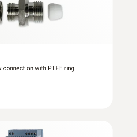
w connection with PTFE ring
obe for higher process temperatures
nd probe shaft made of stainless steel for
ses that are difficult to access and at