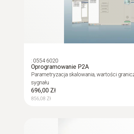
:
0554 6020
Oprogramowanie P2A
Parametryzacja skalowania, wartości granicz
sygnału
696,00 Zł
856,08 Zł
:
0555 6604
testo 6604 - IAQ probe with cable
IAQ probe with cable for measurements in diff
processes