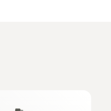
(
479.1 KB
)
oftware
(
3.3 MB
)
0. P2A software
(
4.7 MB
)
(
35.58 KB
)
and IAQ probe
ring room temperature and room humidity