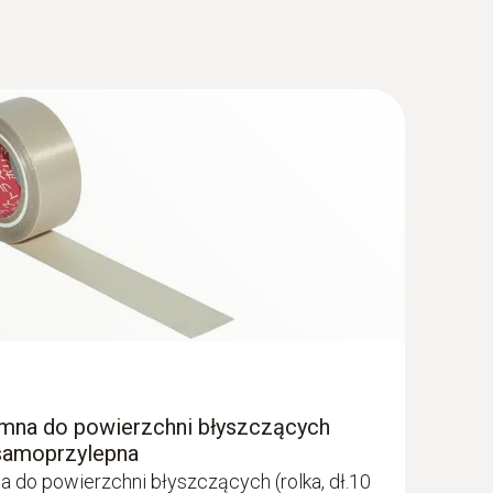
onda powierzchniowa - do pomiaru w
miejscach
nawet w wąskich otworach i szczelinach
na do powierzchni błyszczących
a samoprzylepna
do powierzchni błyszczących (rolka, dł.10