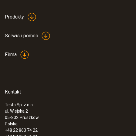
Produkty
Serwis i pomoc
Firma
Kontakt
Testo Sp. z o.o.
ul. Wiejska 2
:
0635 2345
05-802
Pruszków
Rurka Pitota - długość 1000mm
Polska
1 872,00 Zł
+48 22 863 74 22
2 302,56 Zł