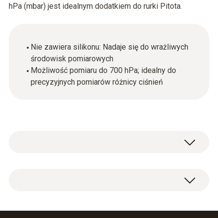
hPa (mbar) jest idealnym dodatkiem do rurki Pitota.
Nie zawiera silikonu: Nadaje się do wrażliwych
środowisk pomiarowych
Możliwość pomiaru do 700 hPa; idealny do
precyzyjnych pomiarów różnicy ciśnień
Bezsilikonowy wąż przyłączeniowy do
pomiaru różnicy ciśnień, długość 5 m, maks.
obciążenie 700 hPa (mbar).