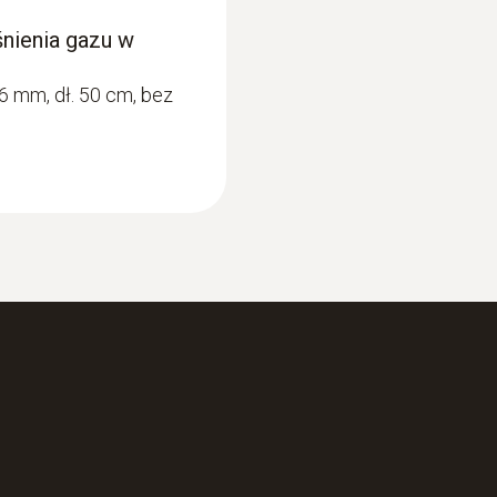
śnienia gazu w
6 mm, dł. 50 cm, bez
:
0564 3004 71
EVEL - z sensorem
Analizator spalin 
budowy o celę NO
O2 i CO (4.000 ppm
6 100,00 Zł
7 503,00 Zł