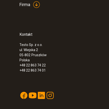
Firma
Kontakt
Testo Sp. z o.o.
ul. Wiejska 2
:
0564 3004 80
05-802
Pruszków
Analizator spalin testo 300 LL NEXT L
Polska
O2 i CO (15.000 ppm) z możliwością r
+48 22 863 74 22
5 777,00 Zł
+48 22 863 74 01
7 105,71 Zł