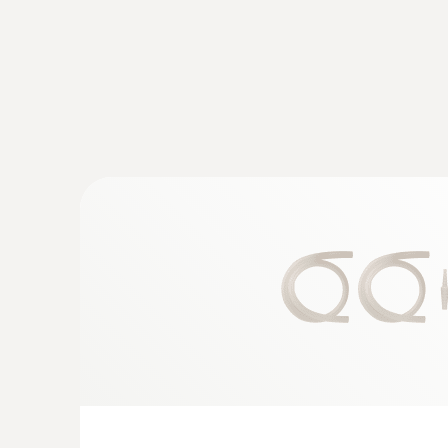
:
0564 3002 71
Analizator spalin testo 300 NEXT LEVEL
drukarką
4 550,00 Zł
5 596,50 Zł