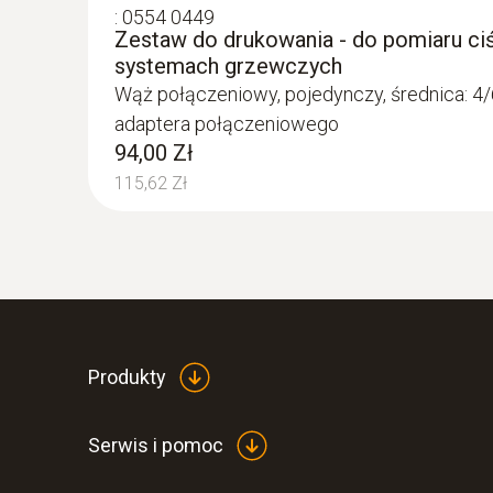
:
0554 0449
Zestaw do drukowania - do pomiaru ci
systemach grzewczych
Wąż połączeniowy, pojedynczy, średnica: 4/
adaptera połączeniowego
94,00 Zł
115,62 Zł
:
0564 3004 70
Analizator spalin testo 300 LL NEXT L
O2 i CO (4.000 ppm) z możliwością roz
5 199,00 Zł
6 394,77 Zł
Produkty
Serwis i pomoc