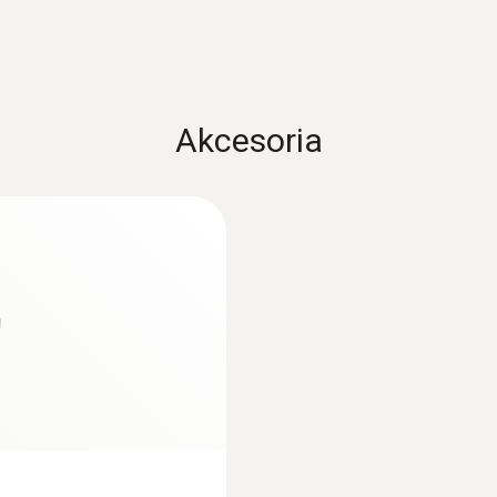
Akcesoria
:
0633 3004 83
 - zestaw z
Analizator spalin t
kompensacją H2 (3
celę NO