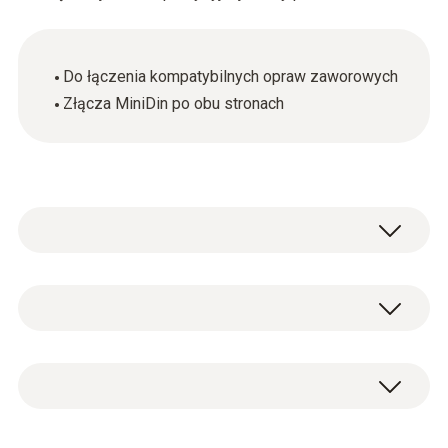
Do łączenia kompatybilnych opraw zaworowych
Złącza MiniDin po obu stronach
Ogólne dane techniczne
Waga
1x kabel połączeniowy ze złączem MiniDin
46 g
(długość kabla: 1,46 m).