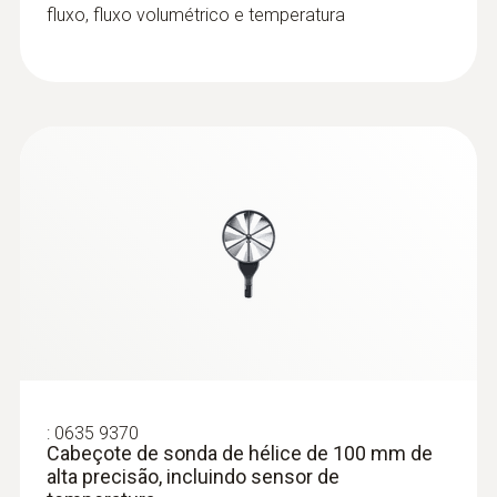
fluxo, fluxo volumétrico e temperatura
:
0632 1550
Cabeça de sonda de CO2 incluindo
sensor de temperatura e umidade
:
0635 9370
Cabeçote de sonda de hélice de 100 mm de
:
0636 9770
alta precisão, incluindo sensor de
Cabeça de sonda de alta precisão para