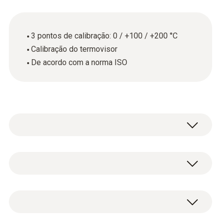
3 pontos de calibração: 0 / +100 / +200 °C
Calibração do termovisor
De acordo com a norma ISO
A calibração anual é necessária sempre que
os termovisores forem usados em áreas
relacionadas à qualidade. Isso ocorre porque
Dados técnicos gerais
mesmo os menores erros de medição
podem ter consequências críticas.