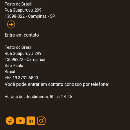
Testo do Brasil
(0520 0495).
Rua Guapuruvu, 299
:
0560 8712
13098-322
- Campinas - SP
testo 871 - Termovisor Com App
Entre em contato
Testo do Brasil
Rua Guapuruvu, 299
13098322
- Campinas
São Paulo
Brasil
+55 19 3731-5800
Você pode entrar em contato conosco por telefone:
Horário de atendimento: 8h as 17h45
:
0560 8721
testo 872 - Termovisor com App