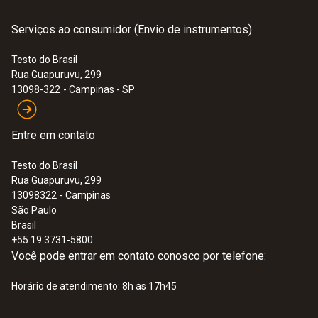
Serviços ao consumidor (Envio de instrumentos)
:
0572 3320
Instruction manual
(
348.0 KB
)
testo 150 TUC4 - Módulo data logger
probes
com 4 conexões para sondas com TUC
Testo do Brasil
Rua Guapuruvu, 299
13098-322
- Campinas - SP
Application information
(
292.3 KB
)
Entre em contato
Testo do Brasil
Rua Guapuruvu, 299
13098322
- Campinas
São Paulo
Brasil
+55 19 3731-5800
Você pode entrar em contato conosco por telefone:
Horário de atendimento: 8h as 17h45