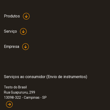
Dimensões
570 x 470 x 210 mm (LxWxH)
Produtos
Carcaça
Serviço
Plastico
Empresa
Product colour
Preta
Serviços ao consumidor (Envio de instrumentos)
Testo do Brasil
Rua Guapuruvu, 299
:
0632 3510
13098-322
- Campinas - SP
testo 350 -
Caixa de análise para o
sistema de análise de combustão