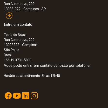
Rua Guapuruvu, 299
:
0563 0470
13098-322
- Campinas - SP
testo 470 - tacômetro
Entre em contato
Testo do Brasil
Rua Guapuruvu, 299
13098322
- Campinas
São Paulo
Brasil
+55 19 3731-5800
Você pode entrar em contato conosco por telefone:
Horário de atendimento: 8h as 17h45