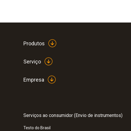
Produtos
Serviço
Empresa
:
0572 3320
testo 150 TUC4 - Módulo data logger c
sondas com TUC
Serviços ao consumidor (Envio de instrumentos)
Testo do Brasil