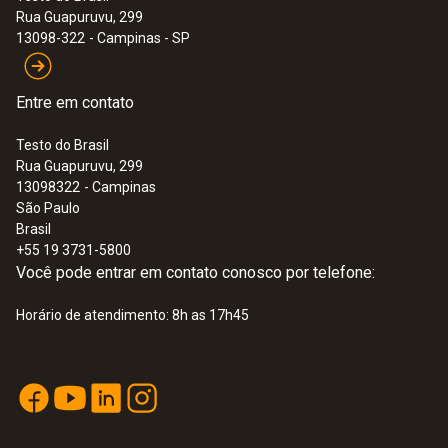
Rua Guapuruvu, 299
0 a 14 pH
:
0563 2065
13098-322
- Campinas - SP
testo 206-pH1 - instrumento de
medição de pH / temperatura para
Exatidão
líquidos
Entre em contato
±0,02 pH
Testo do Brasil
Rua Guapuruvu, 299
Resolução
13098322
- Campinas
São Paulo
0,01 pH
Brasil
+55 19 3731-5800
Você pode entrar em contato conosco por telefone:
Horário de atendimento: 8h as 17h45
Dados técnicos gerais
Temperatura de operação
0 a +60 °C
:
0563 2061