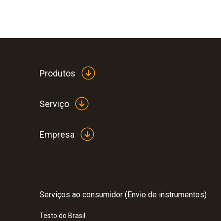
Produtos
Serviço
Dados técnicos gerais
Empresa
Serviços ao consumidor (Envio de instrumentos)
:
0563 0110
testo 110 - Instrumento de medição de
Pt100 com conexão App
Testo do Brasil