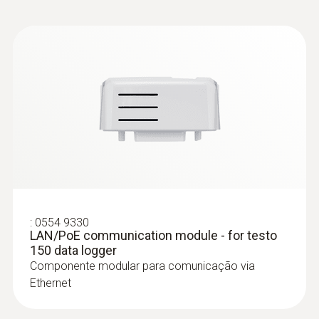
:
0602 5693
Ponta de medição de imersão, flexível,
para medições em ar/g... - for
:
0554 9330
LAN/PoE communication module - for testo
measurements in air / flue gases
150 data logger
Ponta de medição de imersão, flexível, para
Componente modular para comunicação via
medições em ar/gases de escape (não é
Ethernet
adequada para medições em fundições), TP
Tipo K