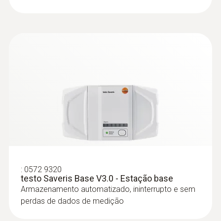
:
0602 0645
Termopar com adaptador TP, flexível,
comp. 1500 mm - Termopar, flexível,
comp. 1500 mm, fibra de vidro
Termopar com adaptador TP, flexível, comp.
:
0572 9320
testo Saveris Base V3.0 - Estação base
1500 mm, fibra de vidro, TP Tipo K
Armazenamento automatizado, ininterrupto e sem
perdas de dados de medição