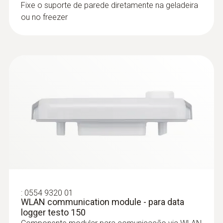
Fixe o suporte de parede diretamente na geladeira
ou no freezer
:
0572 9001
Sonda de penetração TP com cabo
flexível, Tipo K, compriment...
Sonda de penetração TP com cabo flexível,
Tipo K, comprimento 2 m, IP 54
:
0554 9320 01
WLAN communication module - para data
logger testo 150