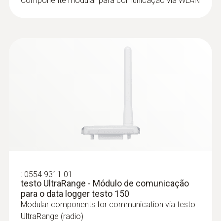
Componente modular para comunicação via WLAN
:
0602 0646
Termopar com adaptador TP -
Termopar, flexível, comp. 1500 mm,
PTFE
Termopar com adaptador TP, flexível, comp.
:
0554 9311 01
1500 mm, PTFE, TP Tipo K
testo UltraRange - Módulo de comunicação
para o data logger testo 150
Modular components for communication via testo
UltraRange (radio)