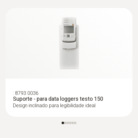
:
8793 0036
Suporte - para data loggers testo 150
:
0602 4792
Design inclinado para legibilidade ideal
Sonda magnética, força de aderência
aprox. 20 N, com íman, p... - for surface
temperatures
Sonda magnética, força de aderência aprox.
20 N, com íman, para a medição em