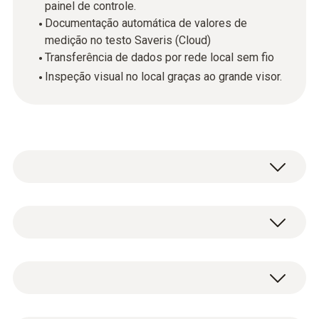
painel de controle.
Documentação automática de valores de
medição no testo Saveris (Cloud)
Transferência de dados por rede local sem fio
Inspeção visual no local graças ao grande visor.
Os registradores de dados online testo 162
fazem parte do
sistema de registradores de
dados online testo 160.
Eles registram
NTC
valores de medição (temperatura e umidade,
pressão e CO2) e os enviam diretamente para
a nuvem testo via conexão WLAN.
Faixa de medição