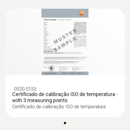
:
0572 1001
Sonda de penetração NTC com cabo
flexível, comprimento 2 m
Sonda NTC com cabo excepcionalmente
plano (2 m de comprimento), que pode ser
empurrado através de aberturas estreitas,
por ex. através de fendas nas portas
:
0520 0153
Certificado de calibração ISO de temperatura -
with 3 measuring points
Certificado de calibração ISO de temperatura