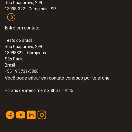
Rua Guapuruvu, 299
13098-322
- Campinas - SP
Entre em contato
Testo do Brasil
Rua Guapuruvu, 299
13098322
- Campinas
:
0628 7503
São Paulo
Sonda integrada com capa em alumínio
Brasil
Sonda de temperatura NTC com cabo de
+55 19 3731-5800
2,4 m, pode ser instalada no local de
Você pode entrar em contato conosco por telefone:
medição para medições de longo prazo
Horário de atendimento: 8h as 17h45