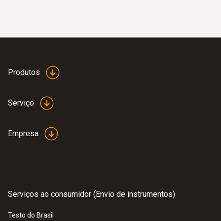
Produtos
:
0610 1725
Sonda de temperatura com cabo longo
Serviço
(NTC)
Sonda NTC com cabo excepcionalmente
longo de 6 m, pode ser instalada para
Empresa
medições a longo prazo
Serviços ao consumidor (Envio de instrumentos)
Testo do Brasil