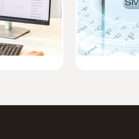
Temperatura de operação
-30 a +85 °C
Classe de proteção
IP67
Taxa de medição
1 min - 24 h
Taxa de comunicação
1 min - 24 h
Padrões