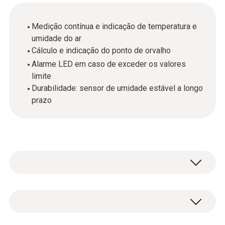
Medição contínua e indicação de temperatura e
umidade do ar
Cálculo e indicação do ponto de orvalho
Alarme LED em caso de exceder os valores
limite
Durabilidade: sensor de umidade estável a longo
prazo
Armazéns, escritorios, laboratorios, estufas: o
termohigrômetro testo 608-H2 pode ser
utilizado em lugares onde se necessita de