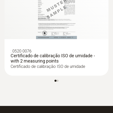
controle das baterias onde no display é
Dados técnicos gerais
mostrado o estado da carga.
Dados técnicos invisíveis (instrumentos)
168 g
Dimensões
:
0520 0076
Certificado de calibração ISO de umidade -
111 x 90 x 40 mm
with 2 measuring points
Certificado de calibração ISO de umidade
Temperatura de operação
-10 a +70 °C
Taxa de medição
18 s