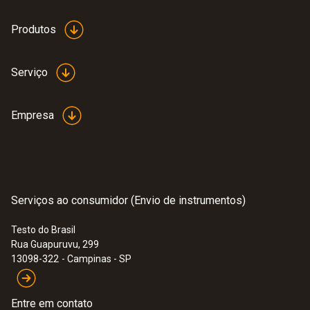
Carcaça
Produtos
plástico (ABS)
Serviço
Tipo de bateria
Empresa
bateria (9 V, 6F22)
Durabilidade
approx. 1 year
Serviços ao consumidor (Envio de instrumentos)
Testo do Brasil
Tipo de display
Rua Guapuruvu, 299
13098-322
- Campinas - SP
LCD
Entre em contato
Tamanho do display