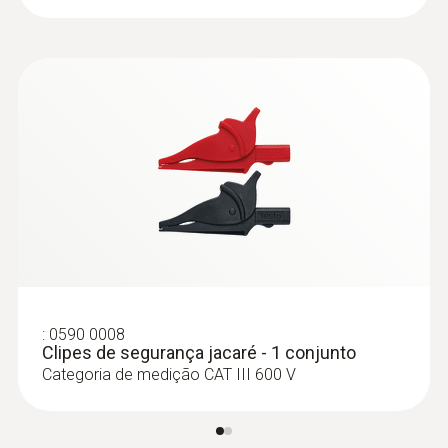
Corrente AC
Faixa de medição
0,1 a 200 A
Resolução
0,1 A
Exatidão
:
0590 0008
± (3 % do vm + 3 Digits)
Clipes de segurança jacaré - 1 conjunto
Categoria de medição CAT III 600 V