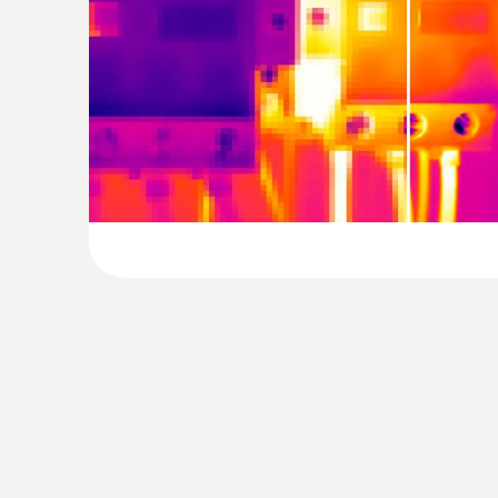
Verificando radiadores para assoreamento
Localizando vazamentos
Medição do fluxo e da temperatura de retorn
Identificar o curso dos circuitos de aqueci
Na trilha de um tubo rompido
Se houver suspeita de ruptura do tubo, a única 
danos e reduzir custos, porque você localiza va
desnecessária de paredes e pisos e reduz cons