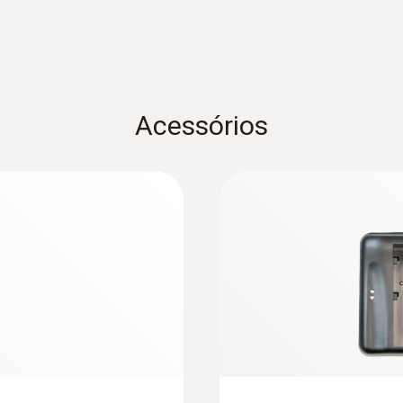
Faixa espectral
7,5 a 14 µm
Acessórios
Cores
4 (ferro, arco-íris, quente-frio, cinza)
Opção de exibição
Somente IR
Tipo de display
8.9 cm (3.5") TFT, QVGA (320 x 240 pixels)