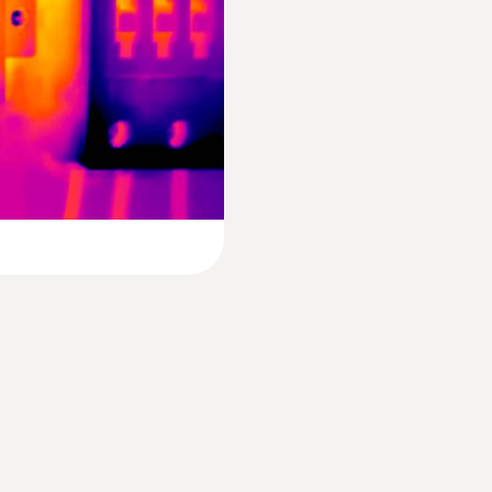
9 Hz
Instruction Manual IRSoft (for all testo ther
Resolução infravermelho
o
mento em um sistema de piso radiante
160 x 120 pixels
SuperResolution (IFOV)
2.1 mrad
solução que resta é geralmente quebrar toda a parede ou 
SuperResolution (Pixel)
zamentos precisos no piso aquecido e em outras tubulaçõ
ideravelmente os custos de reparo.
320 x 240 pixels
Sensibilidade térmica
<0.1 °C (100 mK)