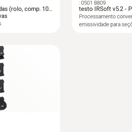
:
0501 8809
das (rolo, comp. 10...
testo IRSoft v5.2 - 
vas
Processamento conveni
s
emissividade para seçõ