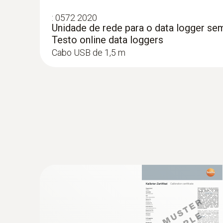
(AA) têm uma vida útil de 24 meses e podem ser
:
0572 2020
WiFi tem uma capacidade de 2 x 10.000 leituras 
Unidade de rede para o data logger sem 
Testo online data loggers
Dica:
Cabo USB de 1,5 m
Para usar o data logger testo Saveris 2-H2 WiFi