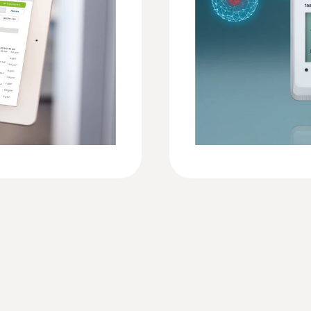
Taxa de comunicação
l)
:
0572 2154
bo
Plug-in humidity / 
Avançado: 1 min… 24 h
eira rápida e
Measures air temperatu
sv)
Conectividade WLAN
transmissão de sinal: sem fio, banda de frequência:
sem criptografia, WEP, WPA, WPA2, WPA2 Enterpris
por meio do protocolo padrão MQTT e são capazes 
Conexão externa
 de
External humidity/ temperature probes
eria
Fonte de energia
4 x AA AlMn batteries; mains unit optional; for tem
mpido
batteries 0515 0572