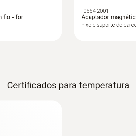
 substituídas a qualquer momento pelos próprios usuário
:
0554 2001
e a caixa está protegida de acordo com IP54.
fio - for
Adaptador magnético
Fixe o suporte de pare
, você também precisa de uma sonda conectável (por favor
Certificados para temperatura