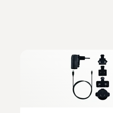
interrompida
Alarme por E-mail
Sim
• Incluindo 25 SMS 
registrador e ano
Alarme por SMS
• Opção de comprar
pacotes de SMS
adicionais
Exportação de dados de
Sim
medição (interface API)
Logger de dados WiFi: vantagens
Os valores de medição atuais, as violações do val