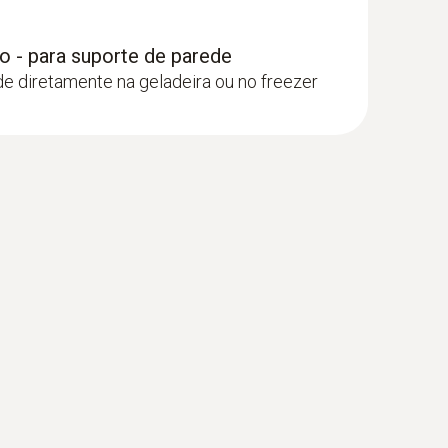
s. A memória de dados interna do data logger
 - para suporte de parede
de diretamente na geladeira ou no freezer
, solicite separadamente).