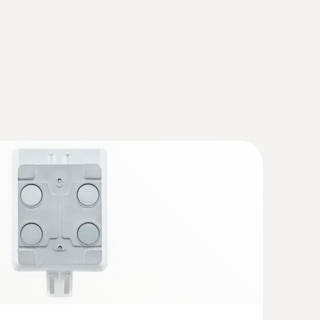
 LAN infrastructure) at +25 °C, 15-minute
at -30 °C, 15-minute measuring cycle and
ries 0515 0572
s na exibição do data logger. As baterias padrão