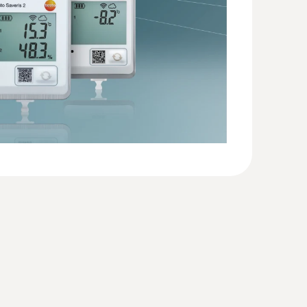
temperature probe
re and humidity quickly and reliably
 2,4 GHz; métodos de criptografia possíveis:
e. Os registradores de dados se comunicam
de sincronização de tempo SNTP.
peratures below -10 °C please use Energizer