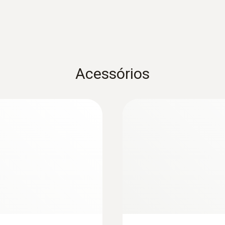
Memória
por
10.000 valores medidos / canal
Durabilidade
Acessórios
12 months (typical value, depending on the wireless
measuring cycle and standard communication cycle 
standard communication cycle with Energizer batte
Temperatura de armazenagem
-40 a +70 °C (without batteries)
 e funções
or limite e a duração restante da bateria podem ser visto