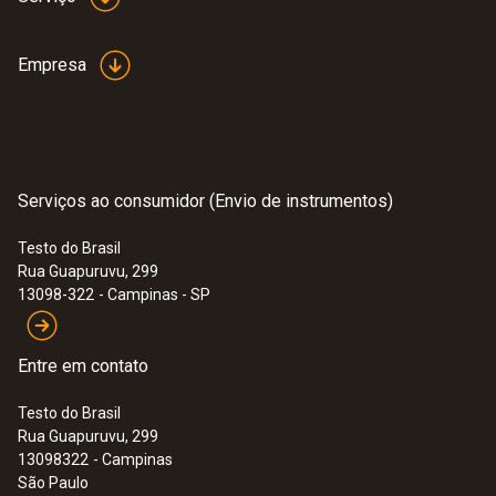
250 g
Empresa
Serviços ao consumidor (Envio de instrumentos)
Testo do Brasil
Rua Guapuruvu, 299
:
0563 0002 32
13098-322
- Campinas - SP
Kit Testo Smart Probes HVAC/R
Ultimate
Entre em contato
Testo do Brasil
Rua Guapuruvu, 299
13098322
- Campinas
São Paulo