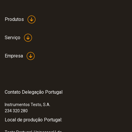
Carcaça
plastic (PS)
Produtos
Peso
Serviço
1 g
Empresa
Contato Delegação Portugal
Instrumentos Testo, S.A.
234 320 280
:
0572 1904
Local de produção Portugal:
testo 190-T4 - Data logger de
temperatura CFR com duas sondas