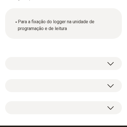
Para a fixação do logger na unidade de
programação e de leitura
Dados técnicos gerais
Dimensões
1 x adaptador de distância curto.
21 x 28 x 17 mm ((L x L x A))