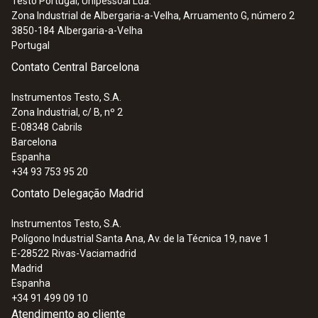
Testo Portugal, Unipessoal Lda.
compridas e flexíveis
Zona Industrial de Albergaria-a-Velha, Arruamento G, número 2
3850-184
Albergaria-a-Velha
Portugal
Contato Central Barcelona
Instrumentos Testo, S.A.
Zona Industrial, c/ B, nº 2
E-08348
Cabrils
Barcelona
Espanha
+34 93 753 95 20
Contato Delegação Madrid
Instrumentos Testo, S.A.
Polígono Industrial Santa Ana, Av. de la Técnica 19, nave 1
:
0572 1914
E-28522
Rivas-Vaciamadrid
testo 191-T4 - Data logger de
Madrid
temperatura HACCP com duas sondas
Espanha
compridas e flexíveis
+34 91 499 09 10
Atendimento ao cliente