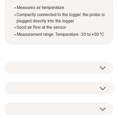
Measures air temperature
Compactly connected to the logger: the probe is
plugged directly into the logger
Good air flow at the sensor
Measurement range: Temperature -30 to +50 °C
The plug-in temperature probe is suitable for
measuring temperature in storerooms, cold
storage areas and work rooms or in air
NTC
conditioning/ventilation ducts.