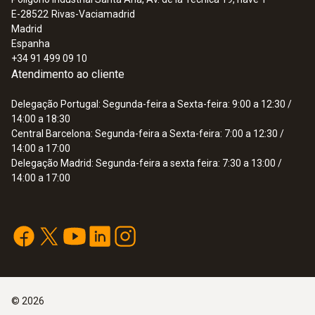
Data logger online testo 162 T2 -
E-28522
Rivas-Vaciamadrid
Registador de dados online com ecrã e
Madrid
2 ligações para sondas de temperatura
Espanha
NTC
+34 91 499 09 10
217,67 €
Atendimento ao cliente
Delegação Portugal: Segunda-feira a Sexta-feira: 9:00 a 12:30 /
14:00 a 18:30
Central Barcelona: Segunda-feira a Sexta-feira: 7:00 a 12:30 /
14:00 a 17:00
Delegação Madrid: Segunda-feira a sexta feira: 7:30 a 13:00 /
14:00 a 17:00
©
2026