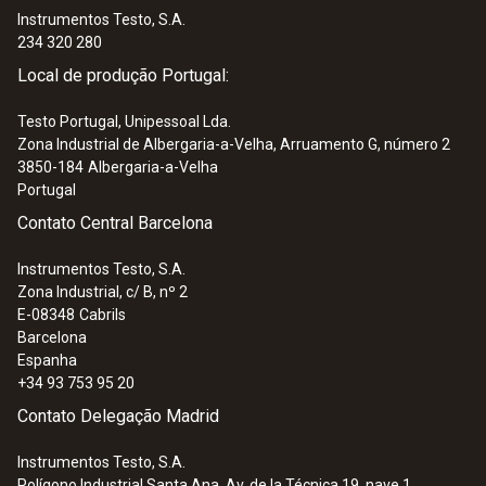
12 mm
quality standards
Instrumentos Testo, S.A.
234 320 280
:
0572 2032
Local de produção Portugal:
Data logger Wi-Fi testo Saveris 2-T2 -
Diâmetro do eixo da sonda
Com ecrâ e ligação para 2 sondas
Testo Portugal, Unipessoal Lda.
20 mm
Zona Industrial de Albergaria-a-Velha, Arruamento G, número 2
3850-184
Albergaria-a-Velha
Portugal
Contato Central Barcelona
Instrumentos Testo, S.A.
Zona Industrial, c/ B, nº 2
E-08348
Cabrils
Barcelona
Espanha
+34 93 753 95 20
Contato Delegação Madrid
Instrumentos Testo, S.A.
:
0572 1622
Polígono Industrial Santa Ana, Av. de la Técnica 19, nave 1