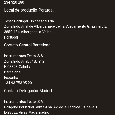
use in USA, CA, AU, Europe, UK, CN, Korea
234 320 280
:
0633 3004 51
Local de produção Portugal:
Analisador de combustão testo 300 -
(veja os kits para mais informações)
Testo Portugal, Unipessoal Lda.
Zona Industrial de Albergaria-a-Velha, Arruamento G, número 2
3850-184
Albergaria-a-Velha
Portugal
Contato Central Barcelona
Instrumentos Testo, S.A.
Zona Industrial, c/ B, nº 2
E-08348
Cabrils
Barcelona
Espanha
+34 93 753 95 20
Contato Delegação Madrid
Instrumentos Testo, S.A.
:
0560 8651
Polígono Industrial Santa Ana, Av. de la Técnica 19, nave 1
Câmara termográfica testo 865s - Ligar,
E-28522
Rivas-Vaciamadrid