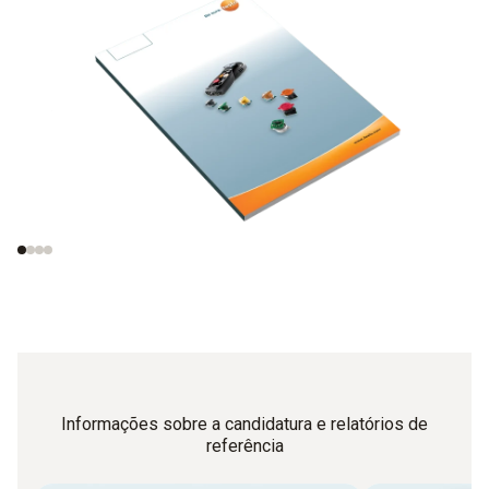
Analisadores de
Princípio de
gases e princípios
funcionamento dos
de medição
sensores
electroquímicos de
gás
Informações sobre a candidatura e relatórios de
referência