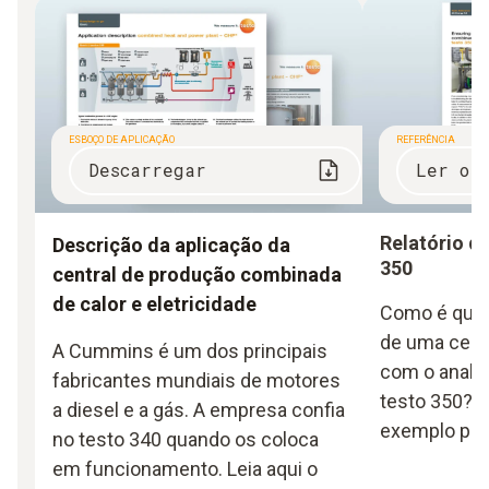
ESBOÇO DE APLICAÇÃO
REFERÊNCIA
Descarregar
Ler o 
Relatório de
Descrição da aplicação da
350
central de produção combinada
de calor e eletricidade
Como é que 
de uma centr
A Cummins é um dos principais
com o anali
fabricantes mundiais de motores
testo 350? S
a diesel e a gás. A empresa confia
exemplo prá
no testo 340 quando os coloca
em funcionamento. Leia aqui o