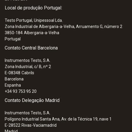
:
0564 3550
Local de produção Portugal:
Kit Smart Testo 550i - Analisador de
refrigeração digital controlado por
Testo Portugal, Unipessoal Lda.
aplicação com sondas de temperatura
Zona Industrial de Albergaria-a-Velha, Arruamento G, número 2
de pinça wireless (NTC)
3850-184
Albergaria-a-Velha
445,12 €
Portugal
Contato Central Barcelona
Instrumentos Testo, S.A.
Zona Industrial, c/ B, nº 2
E-08348
Cabrils
Barcelona
Espanha
+34 93 753 95 20
Contato Delegação Madrid
Instrumentos Testo, S.A.
Polígono Industrial Santa Ana, Av. de la Técnica 19, nave 1
E-28522
Rivas-Vaciamadrid
Madrid